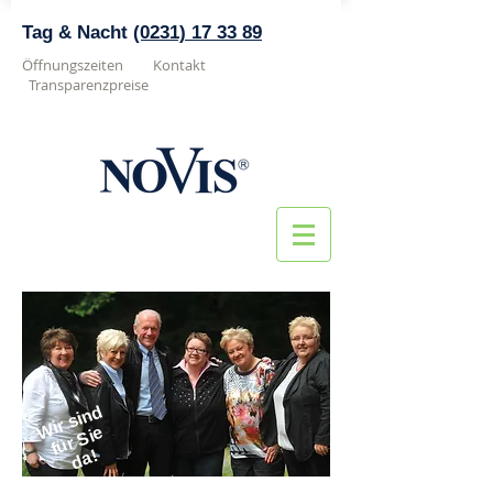
Tag & Nacht
(0231) 17 33 89
Öffnungszeiten
Kontakt
Transparenzpreise
Wir sind
f
ü
r
Si
e
d
a!