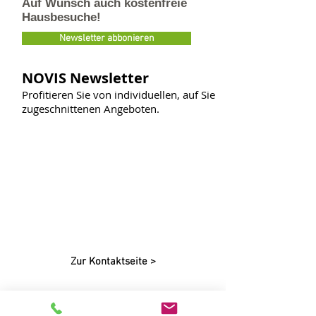
Auf Wunsch auch kostenfreie
Hausbesuche!
Newsletter abbonieren
NOVIS Newsletter
Profitieren Sie von individuellen, auf Sie
zugeschnittenen Angeboten.
Kontakt!
Teilen Sie uns Ihr Anliegen gerne
über das Kontakt­formular mit.
Wir melden uns umgehend bei
Ihnen zurück
!
Zur Kontaktseite >